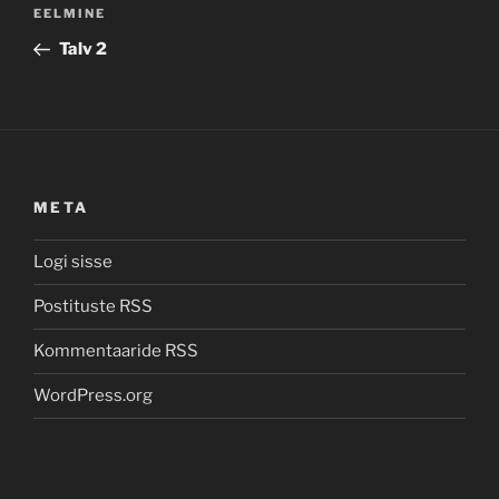
Navigeerimine
Previous
EELMINE
Post
Talv 2
META
Logi sisse
Postituste RSS
Kommentaaride RSS
WordPress.org