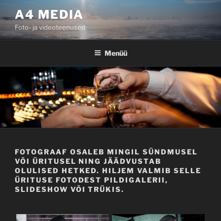
Liigu
A4 MEDIA
sisu
Foto- ja videoteenused
juurde
Menüü
FOTOGRAAF OSALEB MINGIL SÜNDMUSEL
VÕI ÜRITUSEL NING JÄÄDVUSTAB
OLULISED HETKED. HILJEM VALMIB SELLE
ÜRITUSE FOTODEST PILDIGALERII,
SLIDESHOW VÕI TRÜKIS.