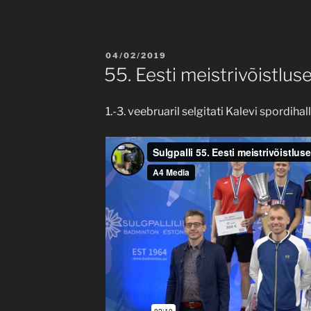
POSTED
04/02/2019
ON
55. Eesti meistrivõistluse
1.-3. veebruaril selgitati Kalevi spordihall