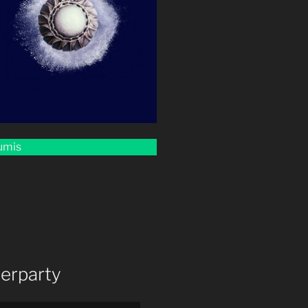
bumis
erparty