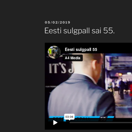
POSTED
05/02/2019
ON
Eesti sulgpall sai 55.