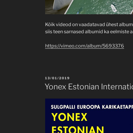
Kõik videod on vaadatavad ühest albumi
siis teen sarnased albumid ka eelmiste a
https://vimeo.com/album/5693376
POSTED
13/01/2019
ON
Yonex Estonian Internat