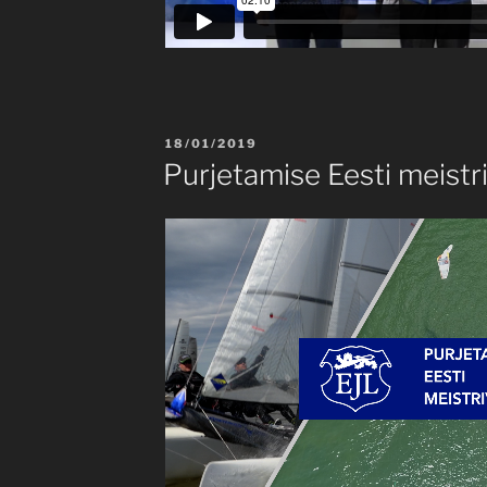
POSTED
18/01/2019
ON
Purjetamise Eesti meistr