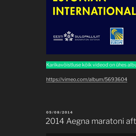
Karikavõistluse kõik videod on ühes al
https://vimeo.com/album/5693604
POSTED
05/08/2014
ON
2014 Aegna maratoni aft