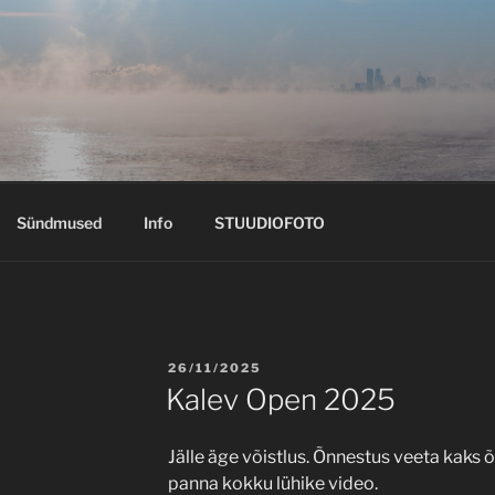
Sündmused
Info
STUUDIOFOTO
POSTED
26/11/2025
ON
Kalev Open 2025
Jälle äge võistlus. Õnnestus veeta kaks 
panna kokku lühike video.