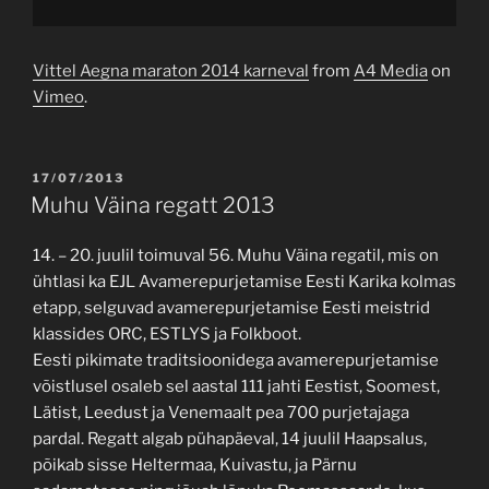
Vittel Aegna maraton 2014 karneval
from
A4 Media
on
Vimeo
.
POSTED
17/07/2013
ON
Muhu Väina regatt 2013
14. – 20. juulil toimuval 56. Muhu Väina regatil, mis on
ühtlasi ka EJL Avamerepurjetamise Eesti Karika kolmas
etapp, selguvad avamerepurjetamise Eesti meistrid
klassides ORC, ESTLYS ja Folkboot.
Eesti pikimate traditsioonidega avamerepurjetamise
võistlusel osaleb sel aastal 111 jahti Eestist, Soomest,
Lätist, Leedust ja Venemaalt pea 700 purjetajaga
pardal. Regatt algab pühapäeval, 14 juulil Haapsalus,
põikab sisse Heltermaa, Kuivastu, ja Pärnu