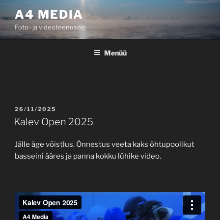
Liigu
A4 MEDIA
sisu
Foto- ja videoteenused
juurde
Menüü
POSTED
26/11/2025
ON
Kalev Open 2025
Jälle äge võistlus. Õnnestus veeta kaks õhtupoolikut
basseini ääres ja panna kokku lühike video.