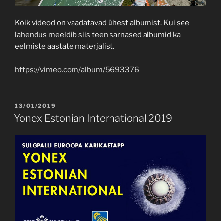
Kõik videod on vaadatavad ühest albumist. Kui see
lahendus meeldib siis teen sarnased albumid ka
eelmiste aastate materjalist.
https://vimeo.com/album/5693376
POSTED
13/01/2019
ON
Yonex Estonian International 2019