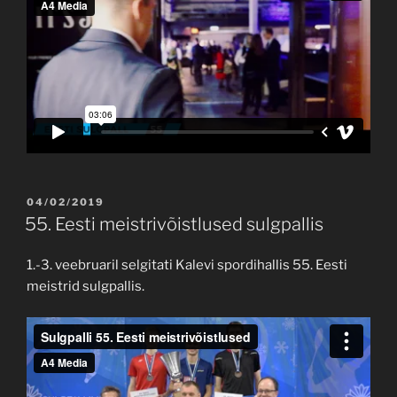
POSTED
04/02/2019
ON
55. Eesti meistrivõistlused sulgpallis
1.-3. veebruaril selgitati Kalevi spordihallis 55. Eesti
meistrid sulgpallis.