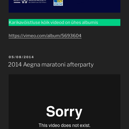
Karikavõistluse kõik videod on ühes albumis
https://vimeo.com/album/5693604
POSTED
05/08/2014
ON
2014 Aegna maratoni afterparty