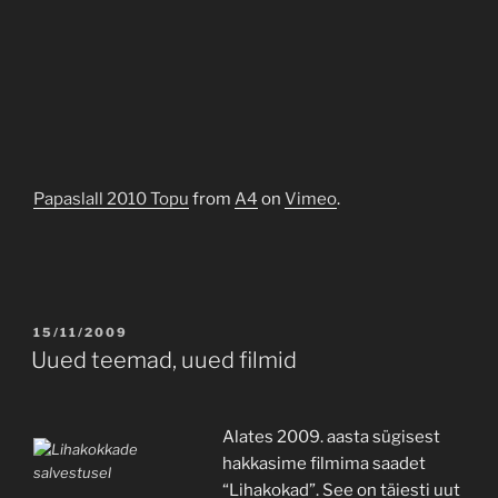
Papaslall 2010 Topu
from
A4
on
Vimeo
.
POSTED
15/11/2009
ON
Uued teemad, uued filmid
Alates 2009. aasta sügisest
hakkasime filmima saadet
“Lihakokad”. See on täiesti uut