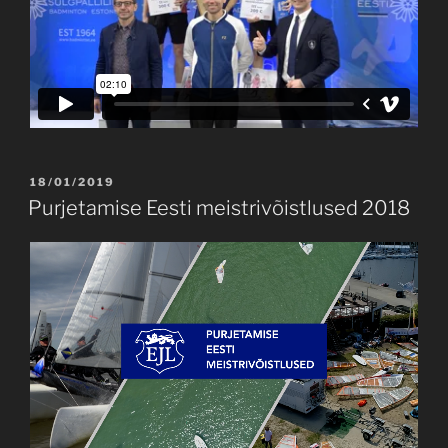
POSTED
18/01/2019
ON
Purjetamise Eesti meistrivõistlused 2018