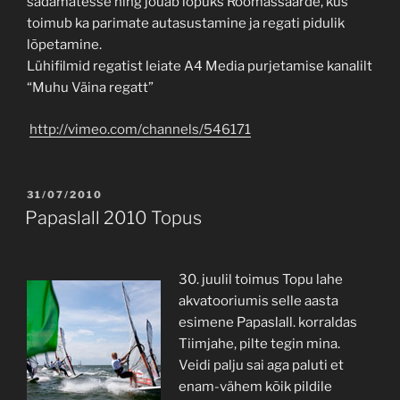
sadamatesse ning jõuab lõpuks Roomassaarde, kus
toimub ka parimate autasustamine ja regati pidulik
lõpetamine.
Lühifilmid regatist leiate A4 Media purjetamise kanalilt
“Muhu Väina regatt”
http://vimeo.com/channels/546171
POSTED
31/07/2010
ON
Papaslall 2010 Topus
30. juulil toimus Topu lahe
akvatooriumis selle aasta
esimene Papaslall. korraldas
Tiimjahe, pilte tegin mina.
Veidi palju sai aga paluti et
enam-vähem kõik pildile