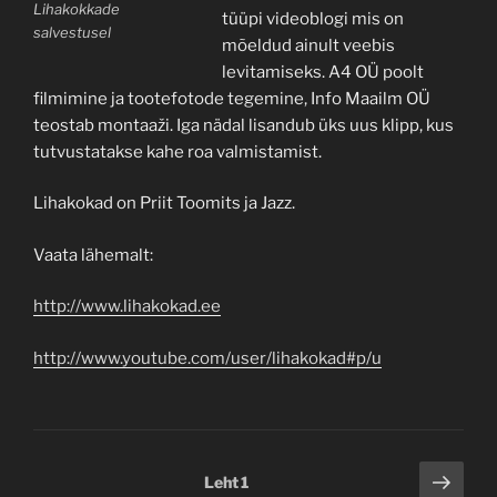
Lihakokkade
tüüpi videoblogi mis on
salvestusel
mõeldud ainult veebis
levitamiseks. A4 OÜ poolt
filmimine ja tootefotode tegemine, Info Maailm OÜ
teostab montaaži. Iga nädal lisandub üks uus klipp, kus
tutvustatakse kahe roa valmistamist.
Lihakokad on Priit Toomits ja Jazz.
Vaata lähemalt:
http://www.lihakokad.ee
http://www.youtube.com/user/lihakokad#p/u
Postituste
Järg
Leht
1