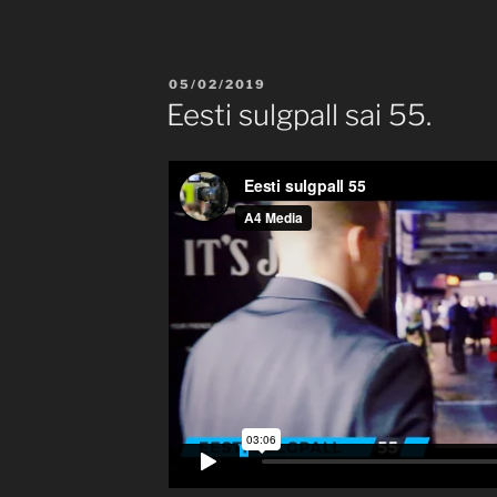
POSTED
05/02/2019
ON
Eesti sulgpall sai 55.