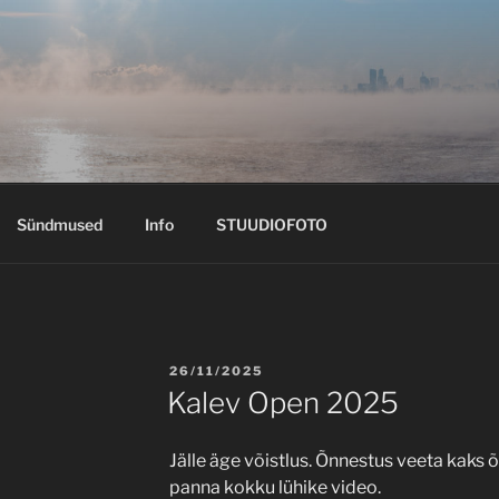
Sündmused
Info
STUUDIOFOTO
POSTED
26/11/2025
ON
Kalev Open 2025
Jälle äge võistlus. Õnnestus veeta kaks 
panna kokku lühike video.