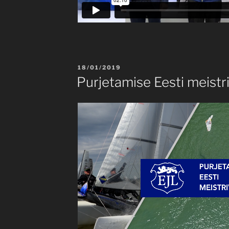
POSTED
18/01/2019
ON
Purjetamise Eesti meistr