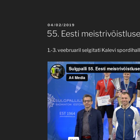
POSTED
04/02/2019
ON
55. Eesti meistrivõistluse
1.-3. veebruaril selgitati Kalevi spordihall