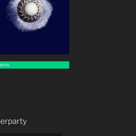
bumis
erparty