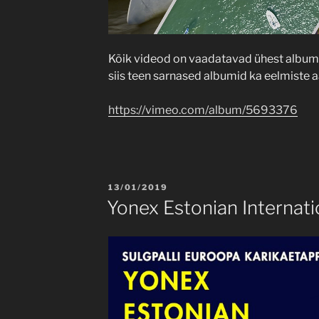
Kõik videod on vaadatavad ühest albumi
siis teen sarnased albumid ka eelmiste a
https://vimeo.com/album/5693376
POSTED
13/01/2019
ON
Yonex Estonian Internat