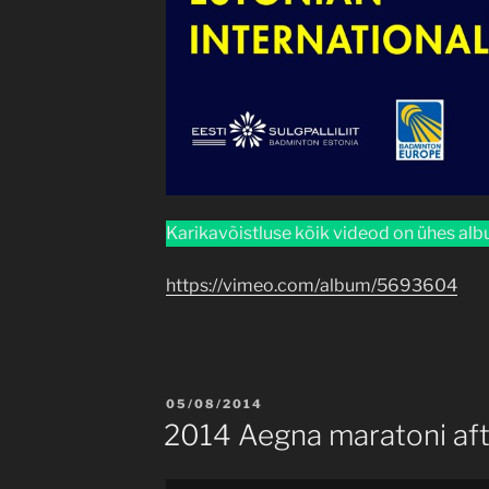
Karikavõistluse kõik videod on ühes al
https://vimeo.com/album/5693604
POSTED
05/08/2014
ON
2014 Aegna maratoni aft