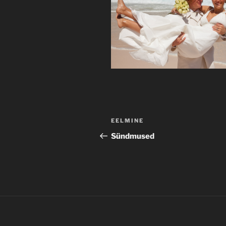
Navigeerimine
Previous
EELMINE
Post
Sündmused