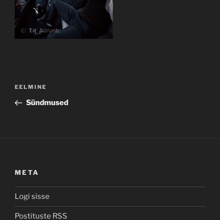
Navigeerimine
Previous
EELMINE
Post
Sündmused
META
Logi sisse
Postituste RSS