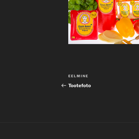
Navigeerimine
Previous
EELMINE
Post
Tootefoto