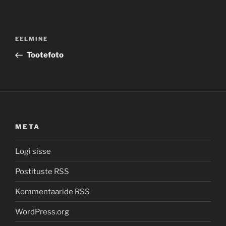
Navigeerimine
Previous
EELMINE
Post
Tootefoto
META
Logi sisse
Postituste RSS
Kommentaaride RSS
WordPress.org