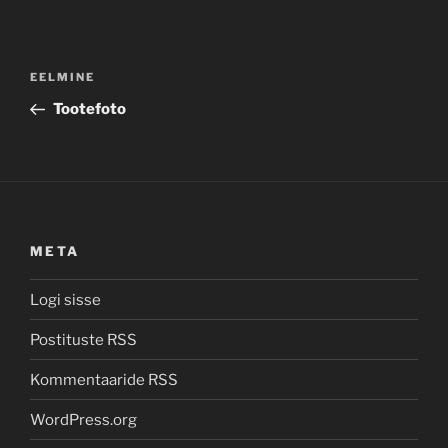
Navigeerimine
Previous
EELMINE
Post
Tootefoto
META
Logi sisse
Postituste RSS
Kommentaaride RSS
WordPress.org