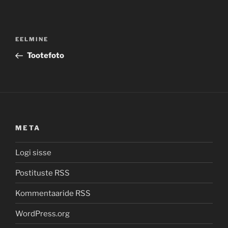
Navigeerimine
Previous
EELMINE
Post
Tootefoto
META
Logi sisse
Postituste RSS
Kommentaaride RSS
WordPress.org