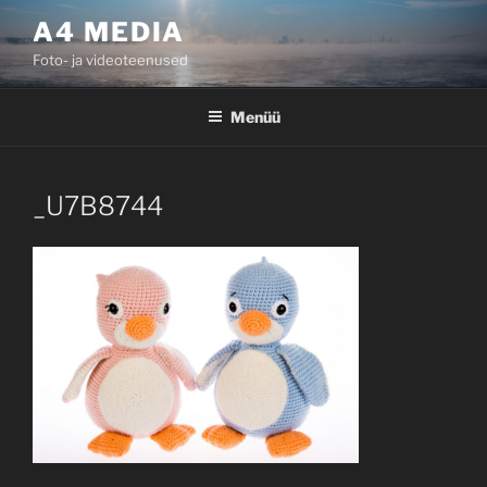
Liigu
A4 MEDIA
sisu
Foto- ja videoteenused
juurde
Menüü
_U7B8744