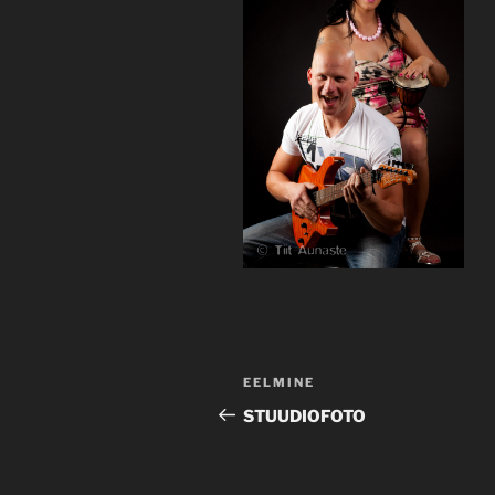
Navigeerimine
Previous
EELMINE
Post
STUUDIOFOTO