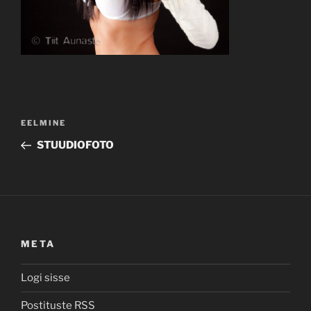
Navigeerimine
Previous
EELMINE
Post
STUUDIOFOTO
META
Logi sisse
Postituste RSS