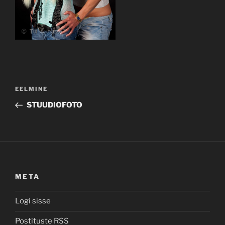
Navigeerimine
Previous
EELMINE
Post
STUUDIOFOTO
META
Logi sisse
Postituste RSS