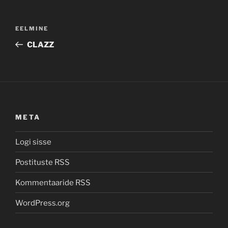
Navigeerimine
Previous
EELMINE
Post
CLAZZ
META
Logi sisse
Postituste RSS
Kommentaaride RSS
WordPress.org