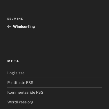
Navigeerimine
Previous
EELMINE
Post
Windsurfing
META
Logi sisse
Postituste RSS
Kommentaaride RSS
WordPress.org