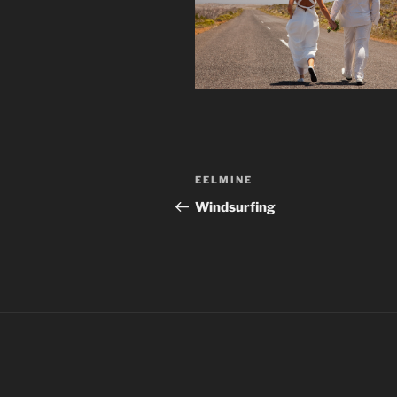
Navigeerimine
Previous
EELMINE
Post
Windsurfing