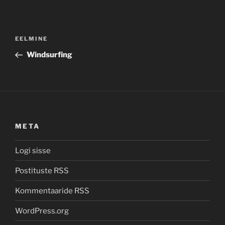
Navigeerimine
Previous
EELMINE
Post
Windsurfing
META
Logi sisse
Postituste RSS
Kommentaaride RSS
WordPress.org