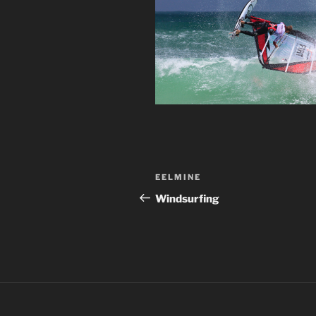
Navigeerimine
Previous
EELMINE
Post
Windsurfing