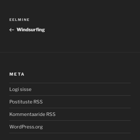
Navigeerimine
Previous
EELMINE
Post
Windsurfing
META
Logi sisse
Postituste RSS
Kommentaaride RSS
WordPress.org