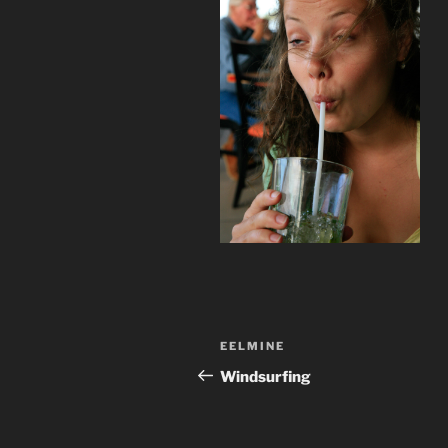
Navigeerimine
Previous
EELMINE
Post
Windsurfing