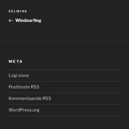
Navigeerimine
Previous
EELMINE
Post
Windsurfing
META
Logi sisse
Postituste RSS
Kommentaaride RSS
WordPress.org