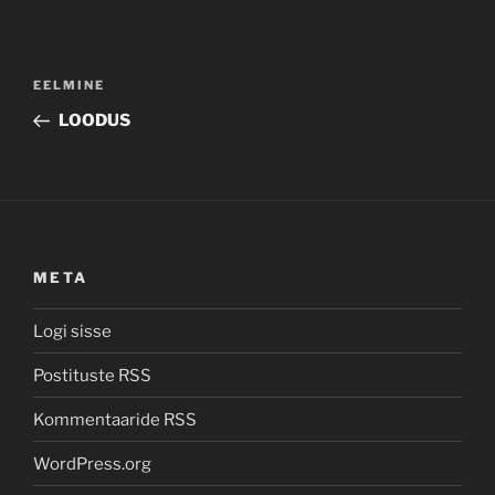
Navigeerimine
Previous
EELMINE
Post
LOODUS
META
Logi sisse
Postituste RSS
Kommentaaride RSS
WordPress.org